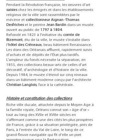
Pendant la Révolution française, les oeuvres d'art
saisies
chez les émigrés et dans les établissements
religieux de la ville sont rassemblées par le
mécène et
collectionneur Aignan -Thomas
Desfriches
et le peintre
Jean Bardin
dans un musée
ouvert au public de
1797 à 1804
.
Refondé en 1823 à l'initiative du
comte de
Bizemont
, élu de la ville, le musée s'installe dans
l'
hôtel des Créneaux
, beau bâtiment Renaissance.
Les dons des Orléanais affluent, rapidement suivis
d'achats et de dépôts de l'État plus tardifs.
L'ampleur du fonds nécessite la séparation, en
1855, des collections beaux-arts de celles d'art
décoratif, d'archéologie et d'histoire de la ville.
Depuis 1984, le musée s'étend sur cinq niveaux
dans un bâtiment moderne conçu par l'architecte
Christian Langlois
, face à la cathédrale.
Histoire et constitution des collections
Riche ville ducale, attachée depuis le Moyen Age à
la famille royale, Orléans connut son « âge d'or »
tout au long des XVIIe et XVIIIe siècles en
s'affirmant comme une des cités les plus prospères
de France, grâce à sa situation privilégiée, près de
Paris, à l'entrée du Val de Loire, le long de ce
grand fleuve navigable qui fit d'elle un port
prospère jusque sous la Restauration.