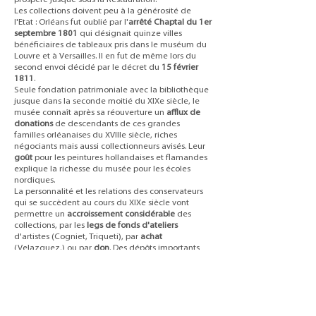
Les collections doivent peu à la générosité de
l'Etat : Orléans fut oublié par l'
arrêté Chaptal du 1er
septembre 1801
qui désignait quinze villes
bénéficiaires de tableaux pris dans le muséum du
Louvre et à Versailles. Il en fut de même lors du
second envoi décidé par le décret du
15 février
1811
.
Seule fondation patrimoniale avec la bibliothèque
jusque dans la seconde moitié du XIXe siècle, le
musée connaît après sa réouverture un
afflux de
donations
de descendants de ces grandes
familles orléanaises du XVIIIe siècle, riches
négociants mais aussi collectionneurs avisés. Leur
goût
pour les peintures hollandaises et flamandes
explique la richesse du musée pour les écoles
nordiques.
La personnalité et les relations des conservateurs
qui se succèdent au cours du XIXe siècle vont
permettre un
accroissement considérable
des
collections, par les
legs de fonds d'ateliers
d'artistes (Cogniet, Triqueti), par
achat
(Velazquez,) ou par
don
. Des dépôts importants
de l'Etat (Corrège, Carrache) viennent enfin
enrichir l'école italienne entre 1872 et 1892.
Malgré l'évacuation d'une grande partie des
oeuvres conservées dans le musée, il va
cruellement souffrir de la Seconde Guerre
mondiale et des bombardements de juin 1940.