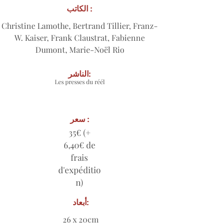
الكاتب :
Christine Lamothe, Bertrand Tillier, Franz-
W. Kaiser, Frank Claustrat, Fabienne
Dumont, Marie-Noël Rio
الناشر:
Les presses du réél
سعر :
35€ (+
6,40€ de
frais
d'expéditio
n)
أبعاد:
26 x 20cm