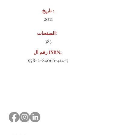
تاريخ :
2011
الصفحات:
383
رقم ال ISBN:
978-2-84066-414-7
نموذج طلب للتنزيل