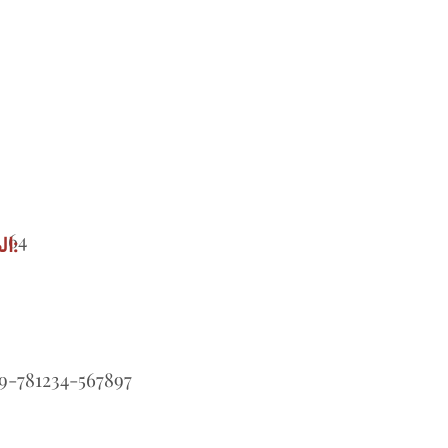
64
ال
9-781234-567897