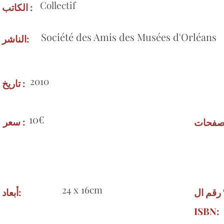
Collectif
الكاتب :
Société des Amis des Musées d'Orléans
الناشر:
2010
تاريخ :
10€
سعر :
صفحات:
24 x 16cm
رقم ال
أبعاد:
ISBN: