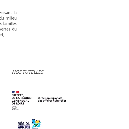
aisant la
du milieu
s familles
verres du
et).
NOS TUTELLES