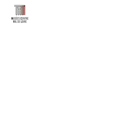
Faire un don ou adhérer à titre professionnel
NEWSLETTER
S'abonner
CONTACT
NOS TUTELLES