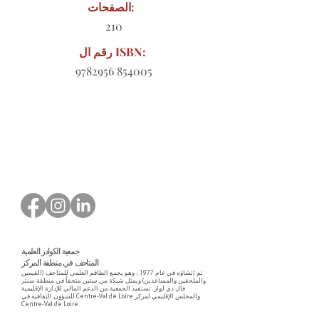
الصفحات:
210
رقم ال ISBN:
9782956 854005
نموذج طلب للتنزيل
جمعية الكوادر العلمية
المتاحف في منطقة المركز
تم إنشاؤه في عام 1977 ، وهو يجمع الطاقم العلمي للمتاحف (القيمين
والملحقين والمساعدين) ويمثل شبكة من ستين متحفاً في منطقة سنتر
فال دي لوار. تستفيد الجمعية من الدعم المالي للإدارة الإقليمية
للشؤون الثقافية في Centre-Val de Loire والمجلس الإقليمي لمركز
Centre-Val de Loire.