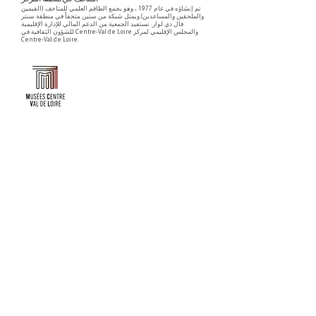
تم إنشاؤه في عام 1977 ، وهو يجمع الطاقم العلمي للمتاحف (القيمين
والملحقين والمساعدين) ويمثل شبكة من ستين متحفاً في منطقة سنتر
فال دي لوار. تستفيد الجمعية من الدعم المالي للإدارة الإقليمية
للشؤون الثقافية في Centre-Val de Loire والمجلس الإقليمي لمركز
Centre-Val de Loire.
Faire un don ou adhérer à titre professionnel
NEWSLETTER
S'abonner
CONTACT
NOS TUTELLES