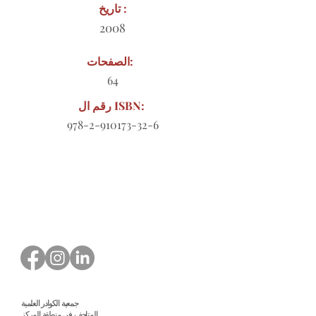
تاريخ :
2008
الصفحات:
64
رقم ال ISBN:
978-2-910173-32-6
نموذج طلب للتنزيل
جمعية الكوادر العلمية
المتاحف في منطقة المركز