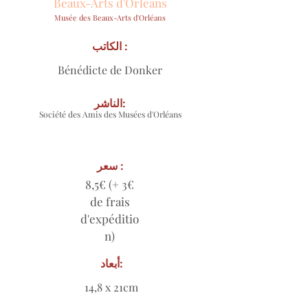
Beaux-Arts d'Orléans
Musée des Beaux-Arts d'Orléans
الكاتب :
Bénédicte de Donker
الناشر:
Société des Amis des Musées d'Orléans
سعر :
8,5€ (+ 3€
de frais
d'expéditio
n)
أبعاد:
14,8 x 21cm