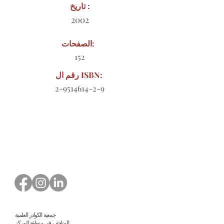
تاريخ :
2002
الصفحات:
152
رقم ال ISBN:
2-9514614-2-9
نموذج طلب للتنزيل
جمعية الكوادر العلمية
المتاحف في منطقة المركز