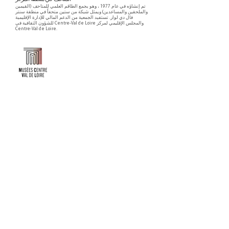
تم إنشاؤه في عام 1977 ، وهو يجمع الطاقم العلمي للمتاحف (القيمين
والملحقين والمساعدين) ويمثل شبكة من ستين متحفاً في منطقة سنتر
فال دي لوار. تستفيد الجمعية من الدعم المالي للإدارة الإقليمية
للشؤون الثقافية في Centre-Val de Loire والمجلس الإقليمي لمركز
Centre-Val de Loire.
Faire un don ou adhérer à titre professionnel
NEWSLETTER
S'abonner
CONTACT
NOS TUTELLES