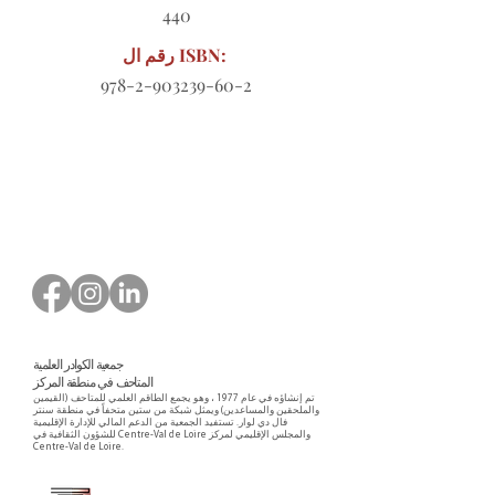
440
رقم ال ISBN:
978-2-903239-60-2
نموذج طلب للتنزيل
جمعية الكوادر العلمية
المتاحف في منطقة المركز
تم إنشاؤه في عام 1977 ، وهو يجمع الطاقم العلمي للمتاحف (القيمين
والملحقين والمساعدين) ويمثل شبكة من ستين متحفاً في منطقة سنتر
فال دي لوار. تستفيد الجمعية من الدعم المالي للإدارة الإقليمية
للشؤون الثقافية في Centre-Val de Loire والمجلس الإقليمي لمركز
Centre-Val de Loire.