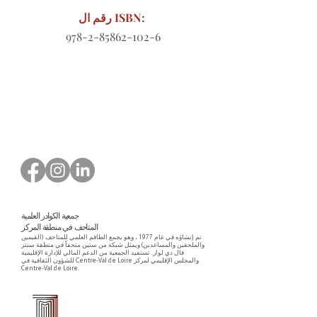
رقم ال ISBN:
978-2-85862-102-6
نموذج طلب للتنزيل
جمعية الكوادر العلمية
المتاحف في منطقة المركز
تم إنشاؤه في عام 1977 ، وهو يجمع الطاقم العلمي للمتاحف (القيمين
والملحقين والمساعدين) ويمثل شبكة من ستين متحفاً في منطقة سنتر
فال دي لوار. تستفيد الجمعية من الدعم المالي للإدارة الإقليمية
للشؤون الثقافية في Centre-Val de Loire والمجلس الإقليمي لمركز
Centre-Val de Loire.