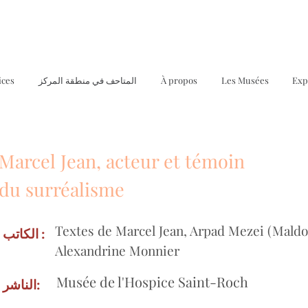
Exp
Les Musées
À propos
المتاحف في منطقة المركز
ices
Marcel Jean, acteur et témoin
du surréalisme
Textes de Marcel Jean, Arpad Mezei (Maldo
الكاتب :
Alexandrine Monnier
Musée de l'Hospice Saint-Roch
الناشر: