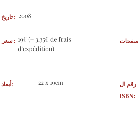
2008
تاريخ :
19€ (+ 3,35€ de frais
سعر :
صفحات:
d'expédition)
22 x 19cm
رقم ال
أبعاد:
ISBN: