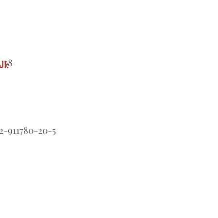
58
ال
2-911780-20-5