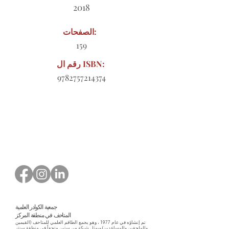
2018
الصفحات:
159
رقم ال ISBN:
9782757214374
نموذج طلب للتنزيل
جمعية الكوادر العلمية
المتاحف في منطقة المركز
تم إنشاؤه في عام 1977 ، وهو يجمع الطاقم العلمي للمتاحف (القيمين
والملحقين والمساعدين) ويمثل شبكة من ستين متحفاً في منطقة سنتر