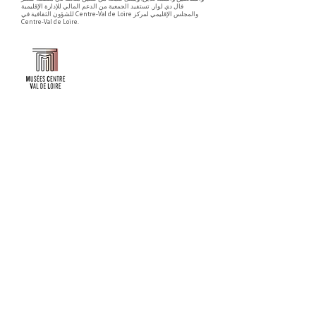
فال دي لوار. تستفيد الجمعية من الدعم المالي للإدارة الإقليمية
للشؤون الثقافية في Centre-Val de Loire والمجلس الإقليمي لمركز
Centre-Val de Loire.
Faire un don ou adhérer à titre professionnel
NEWSLETTER
S'abonner
CONTACT
NOS TUTELLES