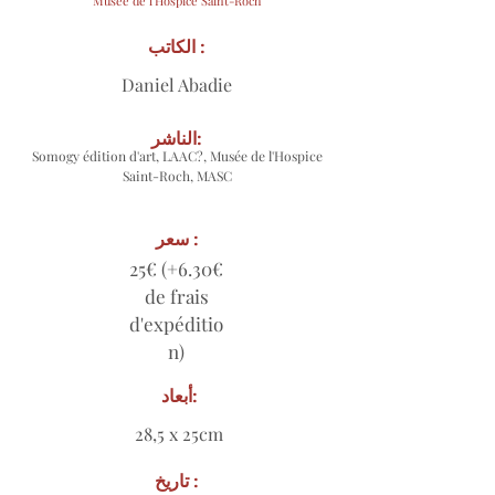
Musée de l'Hospice Saint-Roch
الكاتب :
Daniel Abadie
الناشر:
Somogy édition d'art, LAAC?, Musée de l'Hospice
Saint-Roch, MASC
سعر :
25€ (+6.30€
de frais
d'expéditio
n)
أبعاد:
28,5 x 25cm
تاريخ :