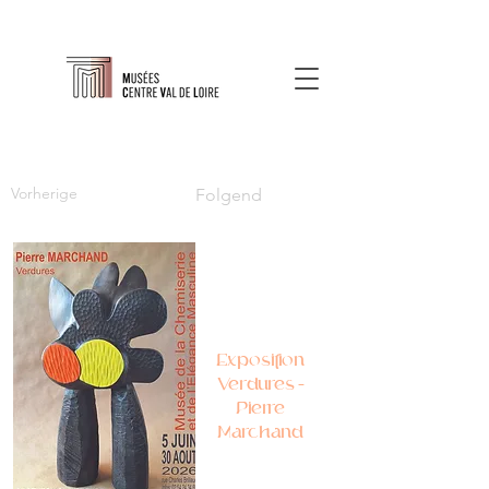
Vorherige
Folgend
Exposition
Verdures –
Pierre
Marchand