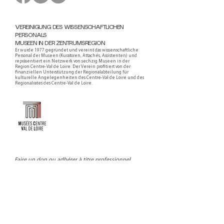
VEREINIGUNG DES WISSENSCHAFTLICHEN
PERSONALS
MUSEEN IN DER ZENTRUMSREGION
Er wurde 1977 gegründet und vereint das wissenschaftliche
Personal der Museen (Kuratoren, Attachés, Assistenten) und
repräsentiert ein Netzwerk von sechzig Museen in der
Region Centre-Val de Loire. Der Verein profitiert von der
finanziellen Unterstützung der Regionalabteilung für
kulturelle Angelegenheiten des Centre-Val de Loire und des
Regionalrates des Centre-Val de Loire.
Faire un don ou adhérer à titre professionnel
NEWSLETTER