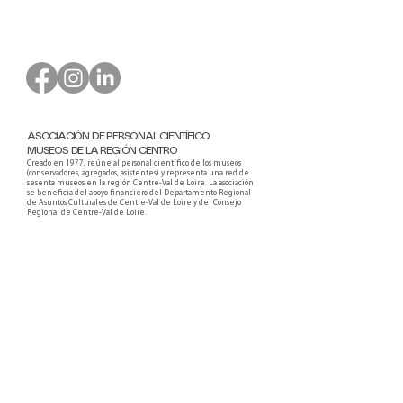
ASOCIACIÓN DE PERSONAL CIENTÍFICO
MUSEOS DE LA REGIÓN CENTRO
Creado en 1977, reúne al personal científico de los museos
(conservadores, agregados, asistentes) y representa una red de
sesenta museos en la región Centre-Val de Loire. La asociación
se beneficia del apoyo financiero del Departamento Regional
de Asuntos Culturales de Centre-Val de Loire y del Consejo
Regional de Centre-Val de Loire.
Faire un don ou adhérer à titre professionnel