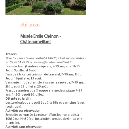
été 2026
Musée Emile Chénon -
Châteaumeillant
Ateliers
Pour tous les ateliers : début à 14h30, 3 € et sur inscription
au
02 48 61 49 24
ou
musee@chateaumeillant.fr
.
Teins-toi bien (teinture végétale, 5-99 ans, env. 1h30) :
Jeudi 9 juillet et 6 août.
Tissage à la carte (création de bracelet, 7-99 ans, 1h) :
Jeudi 16 juillet et 13 août.
Vannerie : mode d'emploi (vannerie sauvage, 7-99 ans,
2h) : Jeudi 23 juillet et 20 août.
Presque une fresque (fresque à la mode antique, 7-99
ans, 1h30) : Jeudi 30 juillet.
Détente au jardin
Lecture loufoque : Jeudi 6 août à 18h au camping (avec
food truck).
Activités sur réservation
Enquête au musée. Le retour ! : Tous les mercredis à
10h30 ou 14h30 (sur inscription, groupe de 6 max, prix
d'entrée).
Activités sans réservation