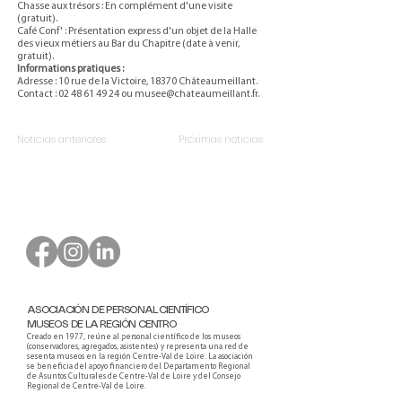
Chasse aux trésors : En complément d'une visite
(gratuit).
Café Conf' : Présentation express d'un objet de la Halle
des vieux métiers au Bar du Chapitre (date à venir,
gratuit).
Informations pratiques :
Adresse : 10 rue de la Victoire, 18370 Châteaumeillant.
Contact :
02 48 61 49 24
ou
musee@chateaumeillant.fr
.
Noticias anteriores
Próximas noticias
ASOCIACIÓN DE PERSONAL CIENTÍFICO
MUSEOS DE LA REGIÓN CENTRO
Creado en 1977, reúne al personal científico de los museos
(conservadores, agregados, asistentes) y representa una red de
sesenta museos en la región Centre-Val de Loire. La asociación
se beneficia del apoyo financiero del Departamento Regional
de Asuntos Culturales de Centre-Val de Loire y del Consejo
Regional de Centre-Val de Loire.