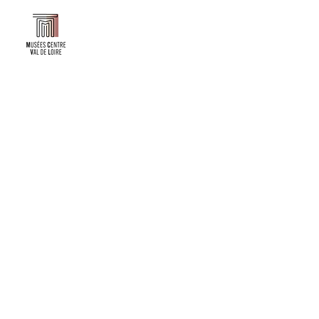
Faire un don ou adhérer à titre professionnel
NEWSLETTER
S'abonner
CONTACT
NOS TUTELLES