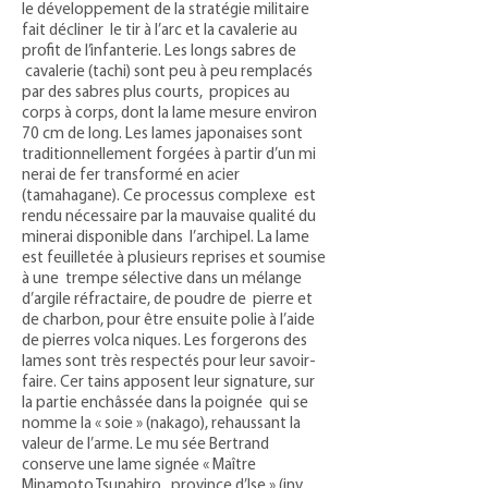
le développement de la stratégie militaire
fait décliner le tir à l’arc et la cavalerie au
profit de l’infanterie. Les longs sabres de
cavalerie (tachi) sont peu à peu remplacés
par des sabres plus courts, propices au
corps à corps, dont la lame mesure environ
70 cm de long. Les lames japonaises sont
traditionnellement forgées à partir d’un mi
nerai de fer transformé en acier
(tamahagane). Ce processus complexe est
rendu nécessaire par la mauvaise qualité du
minerai disponible dans l’archipel. La lame
est feuilletée à plusieurs reprises et soumise
à une trempe sélective dans un mélange
d’argile réfractaire, de poudre de pierre et
de charbon, pour être ensuite polie à l’aide
de pierres volca niques. Les forgerons des
lames sont très respectés pour leur savoir-
faire. Cer tains apposent leur signature, sur
la partie enchâssée dans la poignée qui se
nomme la « soie » (nakago), rehaussant la
valeur de l’arme. Le mu sée Bertrand
conserve une lame signée « Maître
Minamoto Tsunahiro, province d’Ise » (inv.