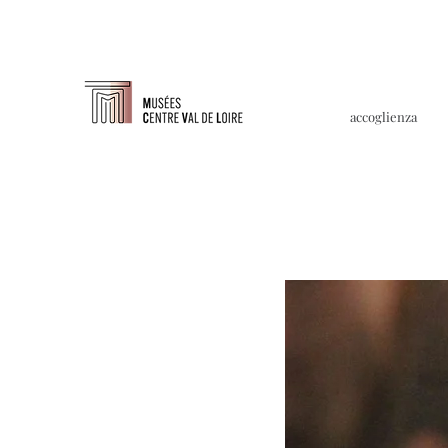
accoglienza
À propo