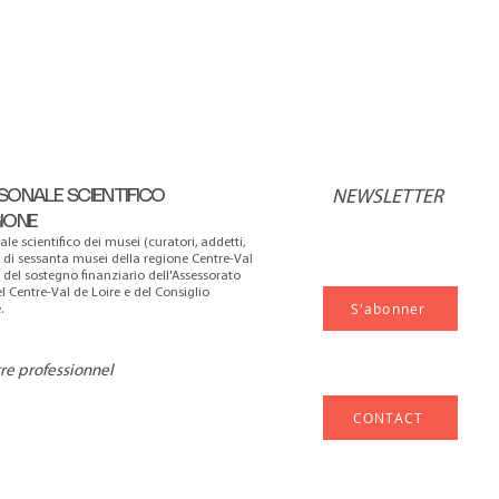
SONALE SCIENTIFICO
NEWSLETTER
GIONE
ale scientifico dei musei (curatori, addetti,
e di sessanta musei della regione Centre-Val
a del sostegno finanziario dell'Assessorato
el Centre-Val de Loire e del Consiglio
S'abonner
.
tre professionnel
CONTACT