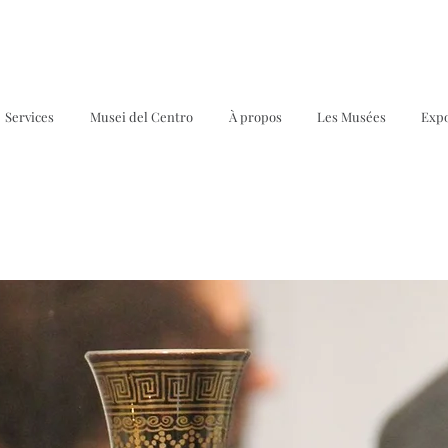
Services
Musei del Centro
À propos
Les Musées
Expo
s