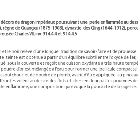
 à décors de dragon impériaux poursuivant une perle enflammée au dessus
), règne de Guangxu (1875-1908), dynastie des Qing (1644-1912), porcel
usée Charles VII, inv. 914.4.4 et 914.4.5
r et le noir relève d’une longue tradition de savoir-faire et de prouesse
 teinte est obtenue à partir d’un équilibre subtil entre l’oxyde de fer
qué sous la couverte et reçoit une cuisson oxydante à très haute temp
, la poudre d’or est mélangée à l’eau pour former une pellicule compacte
caoutchouc et de poudre de plomb, avant d’être appliquée au pinceau s
frontés volent au dessus des flots et dressent leur pattes pourvues de 
rle enflammée, une composition qui évoque la poursuite de la sagesse.