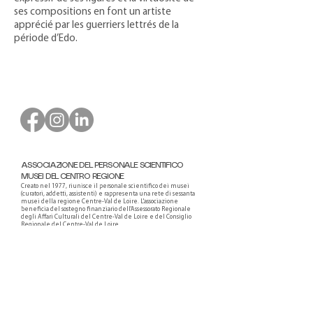
ses compositions en font un artiste
apprécié par les guerriers lettrés de la
période d’Edo.
ASSOCIAZIONE DEL PERSONALE SCIENTIFICO
MUSEI DEL CENTRO REGIONE
Creato nel 1977, riunisce il personale scientifico dei musei
(curatori, addetti, assistenti) e rappresenta una rete di sessanta
musei della regione Centre-Val de Loire. L'associazione
beneficia del sostegno finanziario dell'Assessorato Regionale
degli Affari Culturali del Centre-Val de Loire e del Consiglio
Regionale del Centre-Val de Loire.