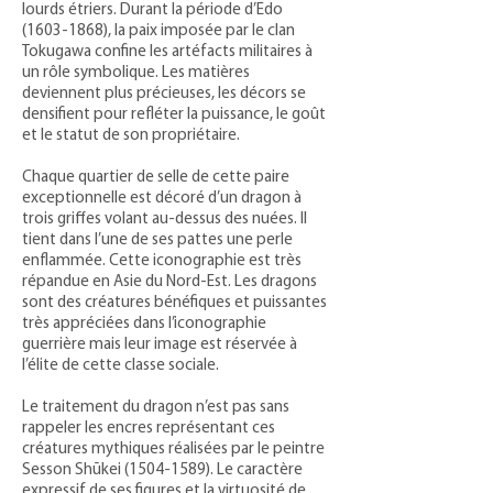
lourds étriers. Durant la période d’Edo
(1603-1868)
, la paix imposée par le clan
Tokugawa confine les artéfacts militaires à
un rôle symbolique. Les matières
deviennent plus précieuses, les décors se
densifient pour refléter la puissance, le goût
et le statut de son propriétaire.
Chaque quartier de selle de cette paire
exceptionnelle est décoré d’un dragon à
trois griffes volant au-dessus des nuées. Il
tient dans l’une de ses pattes une perle
enflammée. Cette iconographie est très
répandue en Asie du Nord-Est. Les dragons
sont des créatures bénéfiques et puissantes
très appréciées dans l’iconographie
guerrière mais leur image est réservée à
l’élite de cette classe sociale.
Le traitement du dragon n’est pas sans
rappeler les encres représentant ces
créatures mythiques réalisées par le peintre
Sesson Shūkei
(1504-1589)
. Le caractère
expressif de ses figures et la virtuosité de