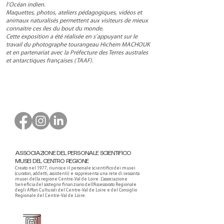
l’Océan indien.
Maquettes, photos, ateliers pédagogiques, vidéos et
animaux naturalisés permettent aux visiteurs de mieux
connaitre ces iles du bout du monde.
Cette exposition a été réalisée en s’appuyant sur le
travail du photographe tourangeau Hichem MACHOUK
et en partenariat avec la Préfecture des Terres australes
et antarctiques françaises (TAAF).
ASSOCIAZIONE DEL PERSONALE SCIENTIFICO
MUSEI DEL CENTRO REGIONE
Creato nel 1977, riunisce il personale scientifico dei musei
(curatori, addetti, assistenti) e rappresenta una rete di sessanta
musei della regione Centre-Val de Loire. L'associazione
beneficia del sostegno finanziario dell'Assessorato Regionale
degli Affari Culturali del Centre-Val de Loire e del Consiglio
Regionale del Centre-Val de Loire.