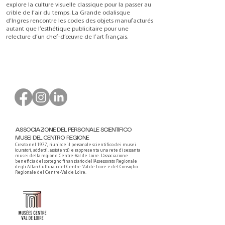
explore la culture visuelle classique pour la passer au
crible de l’air du temps. La Grande odalisque
d’Ingres rencontre les codes des objets manufacturés
autant que l’esthétique publicitaire pour une
relecture d’un chef-d’œuvre de l’art français.
ASSOCIAZIONE DEL PERSONALE SCIENTIFICO
MUSEI DEL CENTRO REGIONE
Creato nel 1977, riunisce il personale scientifico dei musei
(curatori, addetti, assistenti) e rappresenta una rete di sessanta
musei della regione Centre-Val de Loire. L'associazione
beneficia del sostegno finanziario dell'Assessorato Regionale
degli Affari Culturali del Centre-Val de Loire e del Consiglio
Regionale del Centre-Val de Loire.