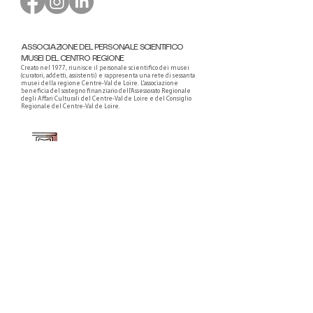
ASSOCIAZIONE DEL PERSONALE SCIENTIFICO
MUSEI DEL CENTRO REGIONE
Creato nel 1977, riunisce il personale scientifico dei musei
(curatori, addetti, assistenti) e rappresenta una rete di sessanta
musei della regione Centre-Val de Loire. L'associazione
beneficia del sostegno finanziario dell'Assessorato Regionale
degli Affari Culturali del Centre-Val de Loire e del Consiglio
Regionale del Centre-Val de Loire.
Faire un don ou adhérer à titre professionnel
NEWSLETTER
S'abonner
CONTACT