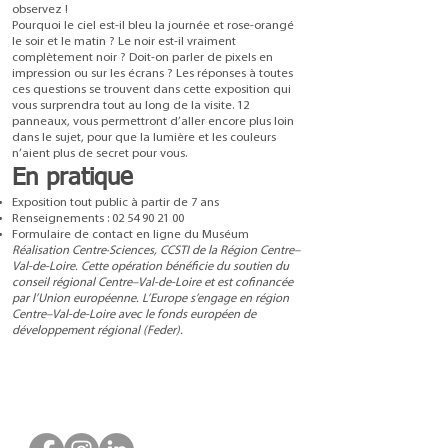
observez !
Pourquoi le ciel est-il bleu la journée et rose-orangé
le soir et le matin ? Le noir est-il vraiment
complètement noir ? Doit-on parler de pixels en
impression ou sur les écrans ? Les réponses à toutes
ces questions se trouvent dans cette exposition qui
vous surprendra tout au long de la visite. 12
panneaux, vous permettront d’aller encore plus loin
dans le sujet, pour que la lumière et les couleurs
n’aient plus de secret pour vous.
En pratique
Exposition tout public à partir de 7 ans
Renseignements :
02 54 90 21 00
Formulaire de contact en ligne du Muséum
Réalisation Centre·Sciences, CCSTI de la Région Centre–
Val-de-Loire. Cette opération bénéficie du soutien du
conseil régional Centre–Val-de-Loire et est cofinancée
par l’Union européenne. L’Europe s’engage en région
Centre–Val-de-Loire avec le fonds européen de
développement régional (Feder).