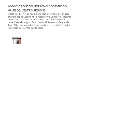
ASSOCIAZIONE DEL PERSONALE SCIENTIFICO
MUSEI DEL CENTRO REGIONE
Creato nel 1977, riunisce il personale scientifico dei musei
(curatori, addetti, assistenti) e rappresenta una rete di sessanta
musei della regione Centre-Val de Loire. L'associazione
beneficia del sostegno finanziario dell'Assessorato Regionale
degli Affari Culturali del Centre-Val de Loire e del Consiglio
Regionale del Centre-Val de Loire.
Faire un don ou adhérer à titre professionnel
NEWSLETTER
S'abonner
CONTACT