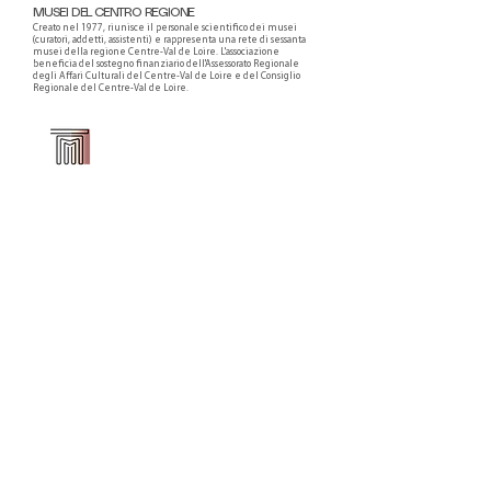
MUSEI DEL CENTRO REGIONE
Creato nel 1977, riunisce il personale scientifico dei musei
(curatori, addetti, assistenti) e rappresenta una rete di sessanta
musei della regione Centre-Val de Loire. L'associazione
beneficia del sostegno finanziario dell'Assessorato Regionale
degli Affari Culturali del Centre-Val de Loire e del Consiglio
Regionale del Centre-Val de Loire.
Faire un don ou adhérer à titre professionnel
NEWSLETTER
S'abonner
CONTACT