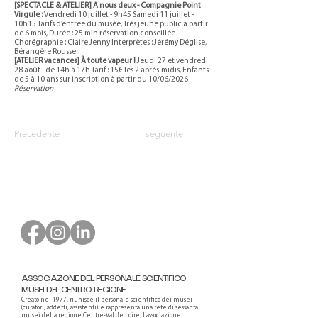
[SPECTACLE & ATELIER] A nous deux - Compagnie Point
Virgule :
Vendredi 10 juillet - 9h45 Samedi 11 juillet -
10h15 Tarifs d’entrée du musée, Très jeune public à partir
de 6 mois, Durée : 25 min réservation conseillée
Chorégraphie : Claire Jenny Interprètes : Jérémy Déglise,
Bérangère Rousse
[ATELIER vacances] À toute vapeur !
Jeudi 27 et vendredi
28 août - de 14h à 17h Tarif : 15€ les 2 après-midis, Enfants
de 5 à 10 ans sur inscription à partir du 10/06/2026
Réservation
Precedente
seguente
ASSOCIAZIONE DEL PERSONALE SCIENTIFICO
MUSEI DEL CENTRO REGIONE
Creato nel 1977, riunisce il personale scientifico dei musei
(curatori, addetti, assistenti) e rappresenta una rete di sessanta
musei della regione Centre-Val de Loire. L'associazione