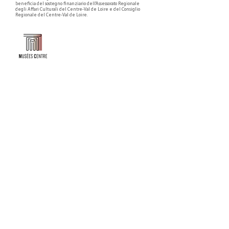
beneficia del sostegno finanziario dell'Assessorato Regionale
degli Affari Culturali del Centre-Val de Loire e del Consiglio
Regionale del Centre-Val de Loire.
Faire un don ou adhérer à titre professionnel
NEWSLETTER
S'abonner
CONTACT
NOS TUTELLES