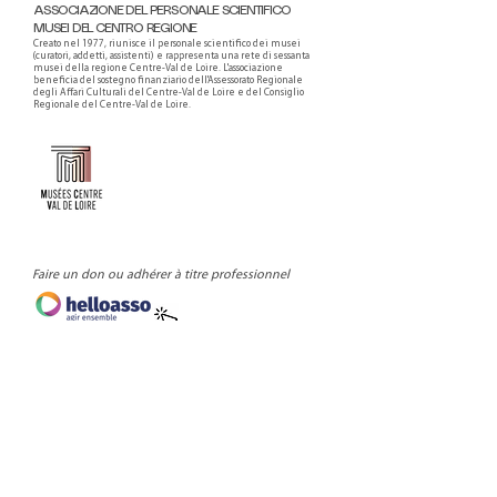
ASSOCIAZIONE DEL PERSONALE SCIENTIFICO
MUSEI DEL CENTRO REGIONE
Creato nel 1977, riunisce il personale scientifico dei musei
(curatori, addetti, assistenti) e rappresenta una rete di sessanta
musei della regione Centre-Val de Loire. L'associazione
beneficia del sostegno finanziario dell'Assessorato Regionale
degli Affari Culturali del Centre-Val de Loire e del Consiglio
Regionale del Centre-Val de Loire.
Faire un don ou adhérer à titre professionnel
NEWSLETTER
S'abonner
CONTACT