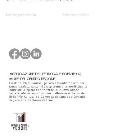
Notizie precedenti
Prossima notizia
ASSOCIAZIONE DEL PERSONALE SCIENTIFICO
MUSEI DEL CENTRO REGIONE
Creato nel 1977, riunisce il personale scientifico dei musei
(curatori, addetti, assistenti) e rappresenta una rete di sessanta
musei della regione Centre-Val de Loire. L'associazione
beneficia del sostegno finanziario dell'Assessorato Regionale
degli Affari Culturali del Centre-Val de Loire e del Consiglio
Regionale del Centre-Val de Loire.