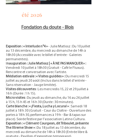
été 2026
Fondation du doute - Blois
Exposition : « Interlude n°4 »
- Julie Matlosz : Du 10 juillet
au 13 décembre, du mercredi au dimanche de 14h à
18h30 (Accessible avec le billet d'entrée - Galeries
permanentes).
I
nauguration : Julie Matlosz | « À NE PAS MANQUER » :
Vendredi 10 juillet à 18h30 (Gratuit - Café le Fluxus).
Rencontre et conversation avec l’artiste.
Médiation estivale : « Visites guidées » :
Du mercredi 15
juillet au jeudi 20 août (Inclus dans le billet d'entrée -
Sans réservation - Jauge limitée).
Visites découvertes
: Les mercredis 15, 22 et 29 juillet à
16 h (Durée : 1 h 15).
Micro visites
: Du jeudi au dimanche, du 16 au 26 juillet
à 15 h, 15 h 45 et 16 h 30 (Durée : 30 minutes).
Carte blanche : « ¡Fiesta, Lucha y Locura! »
: Samedi 18
juillet à 18 h 30 (Gratuit - Cour du Cloître - Ouverture des
portes à 18 h 30, performances à 19 h - Bar & tapas sur
place). Soirée festive par l'association Latino Cultura.
Exposition : « Clément Courgeon, dit Triboulet, présente
The Xtreme Show » :
Du 18 juillet au 13 décembre, du
mercredi au dimanche de 14h à 18h30 (Entrée libre &
gratuite - Pavillon d'exposition temporaire).