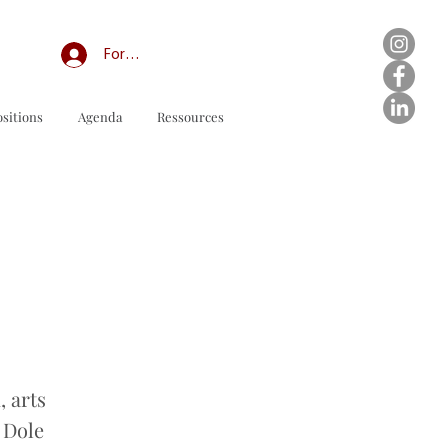
Forum professionnel/My Groups
sitions
Agenda
Ressources
odulo d'ordine da scaricare
 arts
 Dole