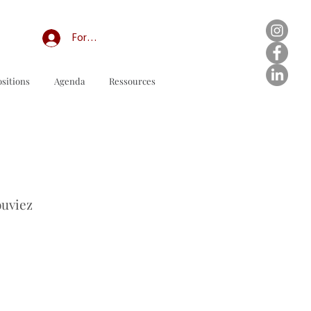
Forum professionnel/My Groups
sitions
Agenda
Ressources
odulo d'ordine da scaricare
ouviez