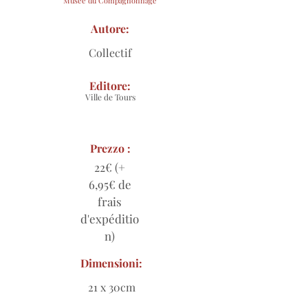
Musée du Compagnonnage
Autore:
Collectif
Editore:
Ville de Tours
Prezzo :
22€ (+
6,95€ de
frais
d'expéditio
n)
Dimensioni:
21 x 30cm