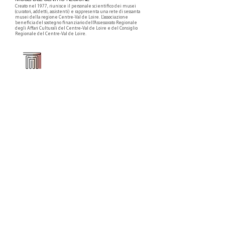
Creato nel 1977, riunisce il personale scientifico dei musei
(curatori, addetti, assistenti) e rappresenta una rete di sessanta
musei della regione Centre-Val de Loire. L'associazione
beneficia del sostegno finanziario dell'Assessorato Regionale
degli Affari Culturali del Centre-Val de Loire e del Consiglio
Regionale del Centre-Val de Loire.
Faire un don ou adhérer à titre professionnel
NEWSLETTER
S'abonner
CONTACT
NOS TUTELLES