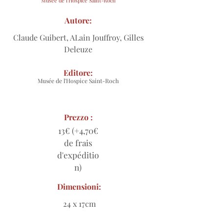
Musée de l'Hospice Saint-Roch
Autore:
Claude Guibert, ALain Jouffroy, Gilles
Deleuze
Editore:
Musée de l'Hospice Saint-Roch
Prezzo :
13€ (+4,70€
de frais
d'expéditio
n)
Dimensioni:
24 x 17cm