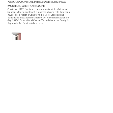
ASSOCIAZIONE DEL PERSONALE SCIENTIFICO
MUSEI DEL CENTRO REGIONE
Creato nel 1977, riunisce il personale scientifico dei musei
(curatori, addetti, assistenti) e rappresenta una rete di sessanta
musei della regione Centre-Val de Loire. L'associazione
beneficia del sostegno finanziario dell'Assessorato Regionale
degli Affari Culturali del Centre-Val de Loire e del Consiglio
Regionale del Centre-Val de Loire.
Faire un don ou adhérer à titre professionnel
NEWSLETTER
S'abonner
CONTACT