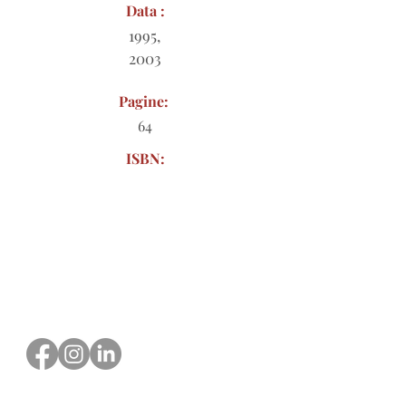
Data :
1995,
2003
Pagine:
64
ISBN:
Modulo d'ordine da scaricare