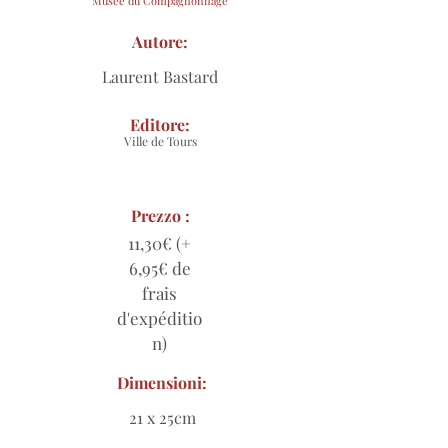
Musée du Compagnonnage
Autore:
Laurent Bastard
Editore:
Ville de Tours
Prezzo :
11,30€ (+
6,95€ de
frais
d'expéditio
n)
Dimensioni:
21 x 25cm