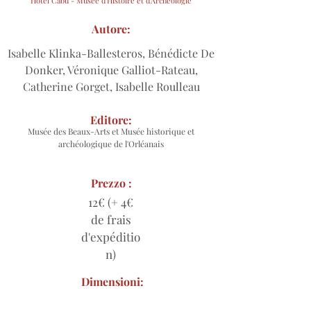
Hôtel Cabu - Musée d'Histoire et d'Archéologie
Autore:
Isabelle Klinka-Ballesteros, Bénédicte De
Donker, Véronique Galliot-Rateau,
Catherine Gorget, Isabelle Roulleau
Editore:
Musée des Beaux-Arts et Musée historique et
archéologique de l'Orléanais
Prezzo :
12€ (+ 4€
de frais
d'expéditio
n)
Dimensioni: