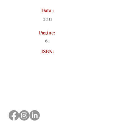
Data :
2011
Pagine:
64
ISBN:
Modulo d'ordine da scaricare