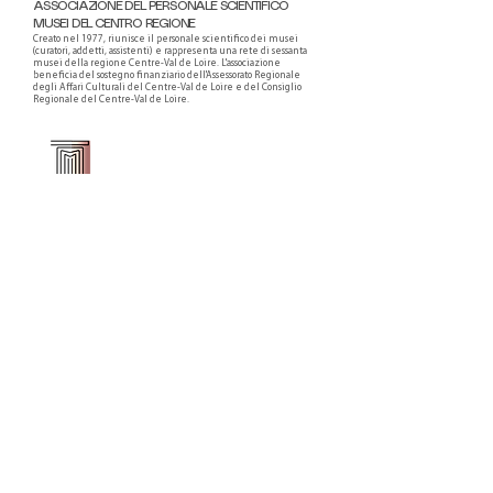
ASSOCIAZIONE DEL PERSONALE SCIENTIFICO
MUSEI DEL CENTRO REGIONE
Creato nel 1977, riunisce il personale scientifico dei musei
(curatori, addetti, assistenti) e rappresenta una rete di sessanta
musei della regione Centre-Val de Loire. L'associazione
beneficia del sostegno finanziario dell'Assessorato Regionale
degli Affari Culturali del Centre-Val de Loire e del Consiglio
Regionale del Centre-Val de Loire.
Faire un don ou adhérer à titre professionnel
NEWSLETTER
S'abonner
CONTACT