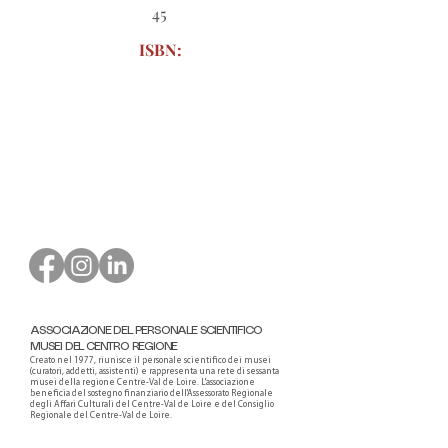
45
ISBN:
Modulo d'ordine da scaricare
ASSOCIAZIONE DEL PERSONALE SCIENTIFICO
MUSEI DEL CENTRO REGIONE
Creato nel 1977, riunisce il personale scientifico dei musei
(curatori, addetti, assistenti) e rappresenta una rete di sessanta
musei della regione Centre-Val de Loire. L'associazione
beneficia del sostegno finanziario dell'Assessorato Regionale
degli Affari Culturali del Centre-Val de Loire e del Consiglio
Regionale del Centre-Val de Loire.