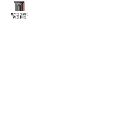
Faire un don ou adhérer à titre professionnel
NEWSLETTER
S'abonner
CONTACT
NOS TUTELLES