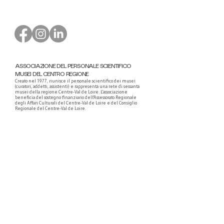
ASSOCIAZIONE DEL PERSONALE SCIENTIFICO
MUSEI DEL CENTRO REGIONE
Creato nel 1977, riunisce il personale scientifico dei musei
(curatori, addetti, assistenti) e rappresenta una rete di sessanta
musei della regione Centre-Val de Loire. L'associazione
beneficia del sostegno finanziario dell'Assessorato Regionale
degli Affari Culturali del Centre-Val de Loire e del Consiglio
Regionale del Centre-Val de Loire.
Faire un don ou adhérer à titre professionnel