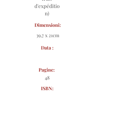
d'expéditio
n)
Dimensioni:
39,7 x 21cm
Data :
Pagine:
48
ISBN:
Modulo d'ordine da scaricare