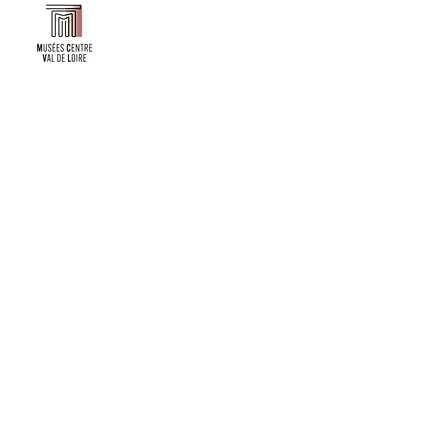
Faire un don ou adhérer à titre professionnel
NEWSLETTER
S'abonner
CONTACT
NOS TUTELLES