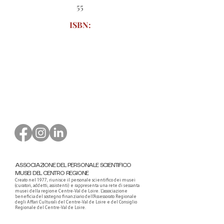
55
ISBN:
Modulo d'ordine da scaricare
ASSOCIAZIONE DEL PERSONALE SCIENTIFICO
MUSEI DEL CENTRO REGIONE
Creato nel 1977, riunisce il personale scientifico dei musei
(curatori, addetti, assistenti) e rappresenta una rete di sessanta
musei della regione Centre-Val de Loire. L'associazione
beneficia del sostegno finanziario dell'Assessorato Regionale
degli Affari Culturali del Centre-Val de Loire e del Consiglio
Regionale del Centre-Val de Loire.