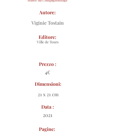
Musée du Compagnonnage
Autore:
Viginie Tostain
Editore:
Ville de Tours
Prezzo :
4€
Dimensioni:
21 x 21 cm
Data :
2021
Pagine: