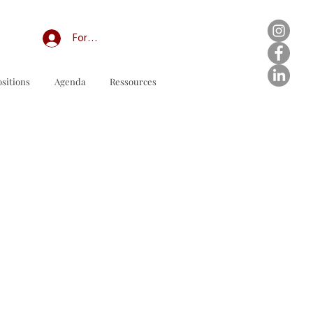
Forum professionnel/My Groups
sitions
Agenda
Ressources
odulo d'ordine da scaricare