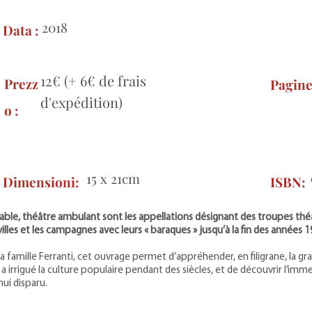
2018
Data :
12€ (+ 6€ de frais
Prezz
Pagin
d'expédition)
o :
15 x 21cm
Dimensioni:
ISBN:
ble, théâtre ambulant sont les appellations désignant des troupes thé
illes et les campagnes avec leurs « baraques » jusqu’à la fin des années 1
 la famille Ferranti, cet ouvrage permet d’appréhender, en filigrane, la gr
 a irrigué la culture populaire pendant des siècles, et de découvrir l’imm
hui disparu.