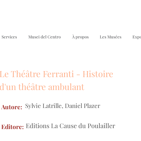
Services
Musei del Centro
À propos
Les Musées
Expo
Le Théâtre Ferranti - Histoire
M
d'un théâtre ambulant
Sylvie Latrille, Daniel Plazer
Autore:
Editions La Cause du Poulailler
Editore: