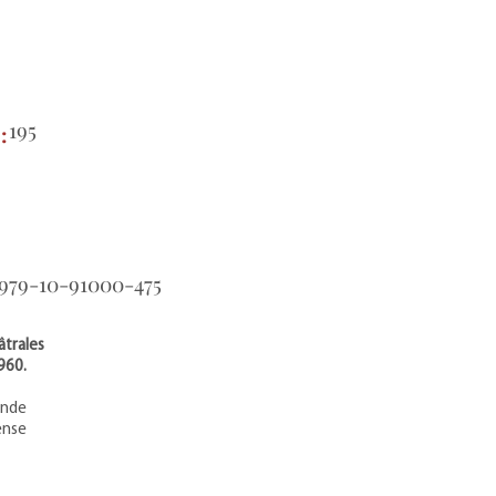
195
e:
979-10-91000-475
âtrales
960.
ande
ense