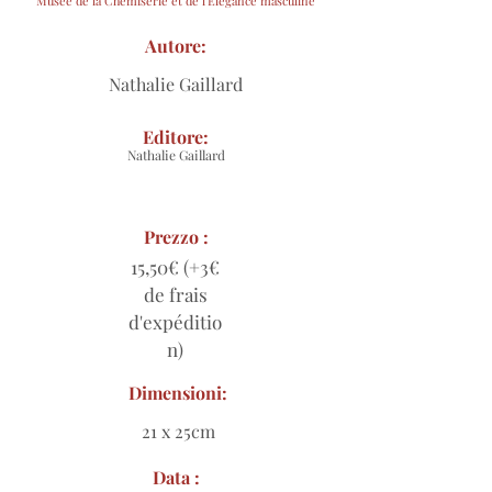
Musée de la Chemiserie et de l'Elégance masculine
Autore:
Nathalie Gaillard
Editore:
Nathalie Gaillard
Prezzo :
15,50€ (+3€
de frais
d'expéditio
n)
Dimensioni:
21 x 25cm
Data :