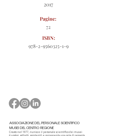
2017
Pagine:
72
ISBN:
978-2-9560325-1-9
Modulo d'ordine da scaricare
ASSOCIAZIONE DEL PERSONALE SCIENTIFICO
MUSEI DEL CENTRO REGIONE
Creato nel 1977, riunisce il personale scientifico dei musei
(curatori, addetti, assistenti) e rappresenta una rete di sessanta