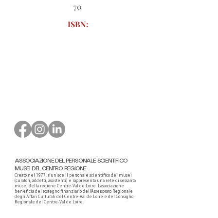
70
ISBN:
Modulo d'ordine da scaricare
ASSOCIAZIONE DEL PERSONALE SCIENTIFICO
MUSEI DEL CENTRO REGIONE
Creato nel 1977, riunisce il personale scientifico dei musei
(curatori, addetti, assistenti) e rappresenta una rete di sessanta
musei della regione Centre-Val de Loire. L'associazione
beneficia del sostegno finanziario dell'Assessorato Regionale
degli Affari Culturali del Centre-Val de Loire e del Consiglio
Regionale del Centre-Val de Loire.