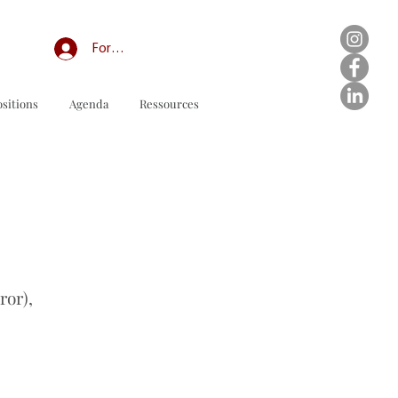
Forum professionnel/My Groups
sitions
Agenda
Ressources
odulo d'ordine da scaricare
ror),