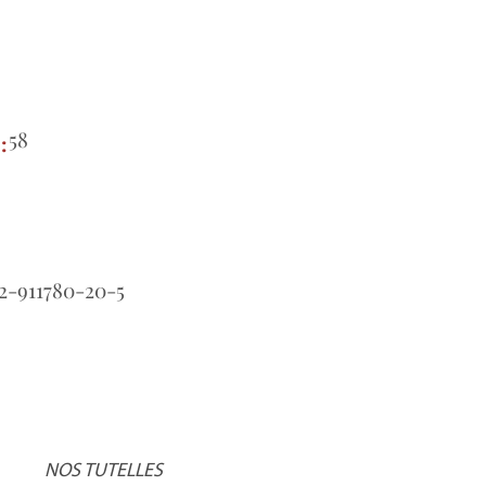
58
e:
2-911780-20-5
NOS TUTELLES