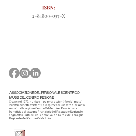
ISBN:
2-84809-057
-X
Modulo d'ordine da scaricare
ASSOCIAZIONE DEL PERSONALE SCIENTIFICO
MUSEI DEL CENTRO REGIONE
Creato nel 1977, riunisce il personale scientifico dei musei
(curatori, addetti, assistenti) e rappresenta una rete di sessanta
musei della regione Centre-Val de Loire. L'associazione
beneficia del sostegno finanziario dell'Assessorato Regionale
degli Affari Culturali del Centre-Val de Loire e del Consiglio
Regionale del Centre-Val de Loire.