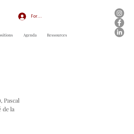
Forum professionnel/My Groups
sitions
Agenda
Ressources
odulo d'ordine da scaricare
, Pascal
 de la