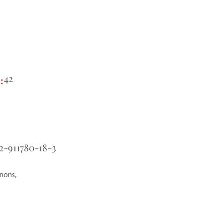
42
e:
2-911780-18-3
gnons,