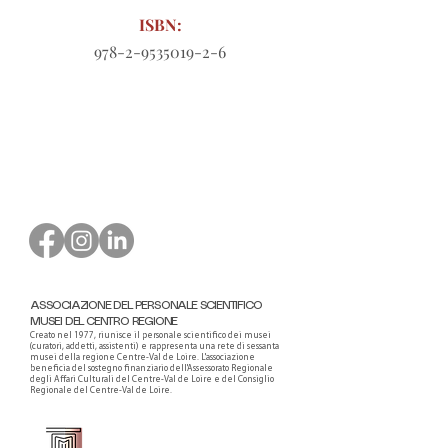
ISBN:
978-2-9535019-2-6
Modulo d'ordine da scaricare
ASSOCIAZIONE DEL PERSONALE SCIENTIFICO
MUSEI DEL CENTRO REGIONE
Creato nel 1977, riunisce il personale scientifico dei musei
(curatori, addetti, assistenti) e rappresenta una rete di sessanta
musei della regione Centre-Val de Loire. L'associazione
beneficia del sostegno finanziario dell'Assessorato Regionale
degli Affari Culturali del Centre-Val de Loire e del Consiglio
Regionale del Centre-Val de Loire.