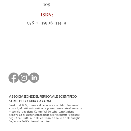
109
ISBN:
978-2-35906-334-9
Modulo d'ordine da scaricare
ASSOCIAZIONE DEL PERSONALE SCIENTIFICO
MUSEI DEL CENTRO REGIONE
Creato nel 1977, riunisce il personale scientifico dei musei
(curatori, addetti, assistenti) e rappresenta una rete di sessanta
musei della regione Centre-Val de Loire. L'associazione
beneficia del sostegno finanziario dell'Assessorato Regionale
degli Affari Culturali del Centre-Val de Loire e del Consiglio
Regionale del Centre-Val de Loire.