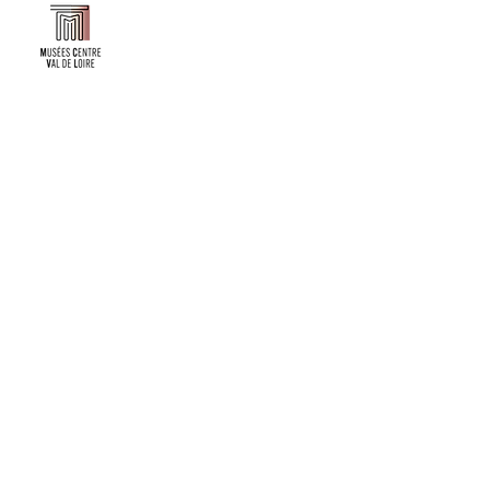
Faire un don ou adhérer à titre professionnel
NEWSLETTER
S'abonner
CONTACT
NOS TUTELLES