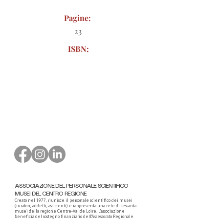
Pagine:
23
ISBN:
Modulo d'ordine da scaricare
ASSOCIAZIONE DEL PERSONALE SCIENTIFICO
MUSEI DEL CENTRO REGIONE
Creato nel 1977, riunisce il personale scientifico dei musei
(curatori, addetti, assistenti) e rappresenta una rete di sessanta
musei della regione Centre-Val de Loire. L'associazione
beneficia del sostegno finanziario dell'Assessorato Regionale