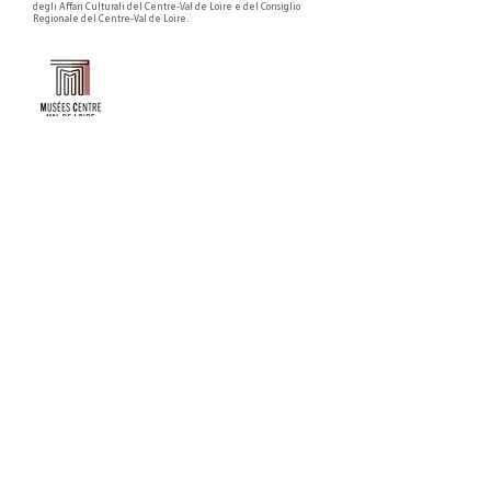
degli Affari Culturali del Centre-Val de Loire e del Consiglio
Regionale del Centre-Val de Loire.
Faire un don ou adhérer à titre professionnel
NEWSLETTER
S'abonner
CONTACT
NOS TUTELLES