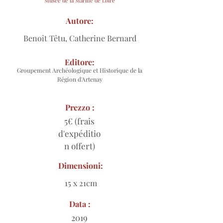
Musée de la Marine de Loire
Autore:
Benoît Têtu, Catherine Bernard
Editore:
Groupement Archéologique et Historique de la
Région d'Artenay
Prezzo :
5€ (frais
d'expéditio
n offert)
Dimensioni:
15 x 21cm
Data :
2019