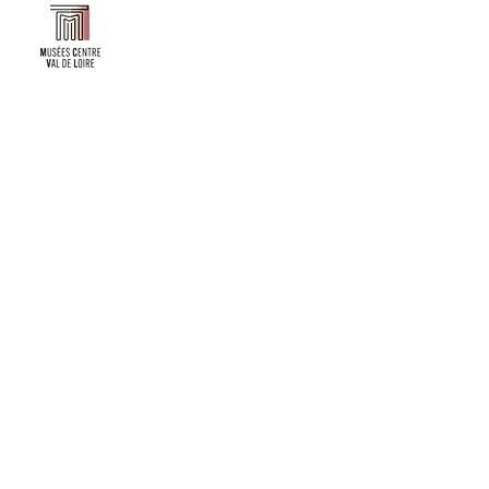
Faire un don ou adhérer à titre professionnel
NEWSLETTER
S'abonner
CONTACT
NOS TUTELLES