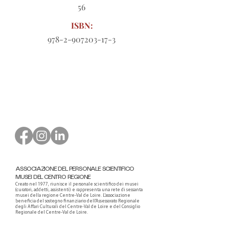
56
ISBN:
978-2-907203-17-3
Modulo d'ordine da scaricare
ASSOCIAZIONE DEL PERSONALE SCIENTIFICO
MUSEI DEL CENTRO REGIONE
Creato nel 1977, riunisce il personale scientifico dei musei
(curatori, addetti, assistenti) e rappresenta una rete di sessanta
musei della regione Centre-Val de Loire. L'associazione
beneficia del sostegno finanziario dell'Assessorato Regionale
degli Affari Culturali del Centre-Val de Loire e del Consiglio
Regionale del Centre-Val de Loire.