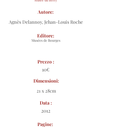
Musée du Berry
Autore:
Agnès Delannoy, Jehan-Louis Roche
Editore:
Musées de Bourges
Prezzo :
10€
Dimensioni:
21 x 28cm
Data :
2012
Pagine: