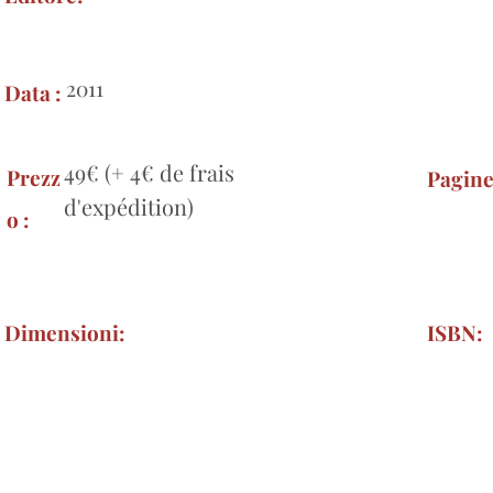
2011
Data :
49€ (+ 4€ de frais
Prezz
Pagin
d'expédition)
o :
Dimensioni:
ISBN: