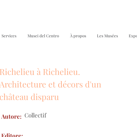
Services
Musei del Centro
À propos
Les Musées
Expo
Richelieu à Richelieu.
M
Architecture et décors d'un
château disparu
Collectif
Autore:
Editore: