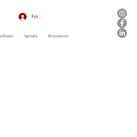
Forum professionnel/My Groups
sitions
Agenda
Ressources
odulo d'ordine da scaricare