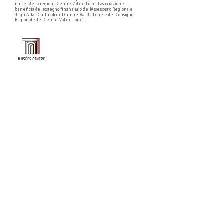
musei della regione Centre-Val de Loire. L'associazione
beneficia del sostegno finanziario dell'Assessorato Regionale
degli Affari Culturali del Centre-Val de Loire e del Consiglio
Regionale del Centre-Val de Loire.
Faire un don ou adhérer à titre professionnel
NEWSLETTER
S'abonner
CONTACT
NOS TUTELLES