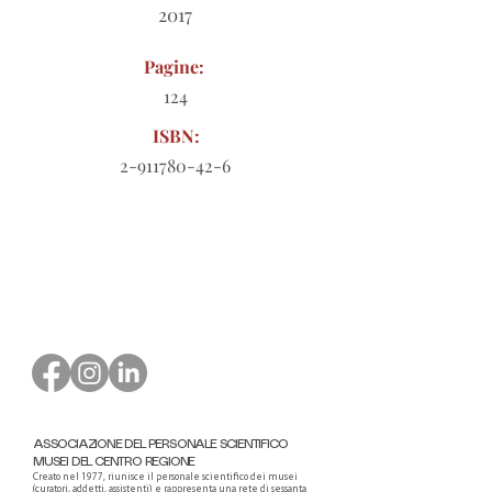
2017
Pagine:
124
ISBN:
2-911780-42-6
Modulo d'ordine da scaricare
ASSOCIAZIONE DEL PERSONALE SCIENTIFICO
MUSEI DEL CENTRO REGIONE
Creato nel 1977, riunisce il personale scientifico dei musei
(curatori, addetti, assistenti) e rappresenta una rete di sessanta