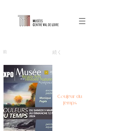
前
続く
Couleur du
temps