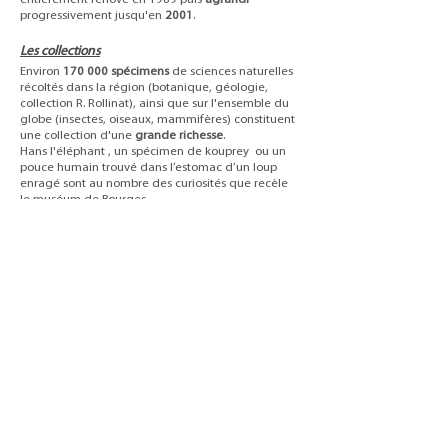
progressivement jusqu'en
2001
.
Les collections
Environ
170 000 spécimens
de sciences naturelles
récoltés dans la région (botanique, géologie,
collection R. Rollinat), ainsi que sur l'ensemble du
globe (insectes, oiseaux, mammifères) constituent
une collection d'une
grande richesse
.
Hans l'éléphant , un spécimen de kouprey ou un
pouce humain trouvé dans l’estomac d’un loup
enragé sont au nombre des curiosités que recèle
le muséum de Bourges.
4 grands thèmes rythment la visite :
L'univers du vivant
Qu’est-ce qui différencie le
serpent de l’anémone de mer ? Apprenez à
observer, découvrez la classification du vivant
(phylogénie) où chaque organisme a suivi sa
propre évolution. Pièces de collection, squelettes
ou animaux vivants vous donneront des clés pour
mieux nommer, reconnaître et apprécier la faune
sauvage qui vous entoure.
A chacun sa place : la diversité
Un tour du monde de la vie sauvage : plus de cent
espèces d’animaux naturalisés vous attendent
dans ce secteur, éléphant, perroquets, guépard ou
papillons. Plongez d’abord dans le monde marin