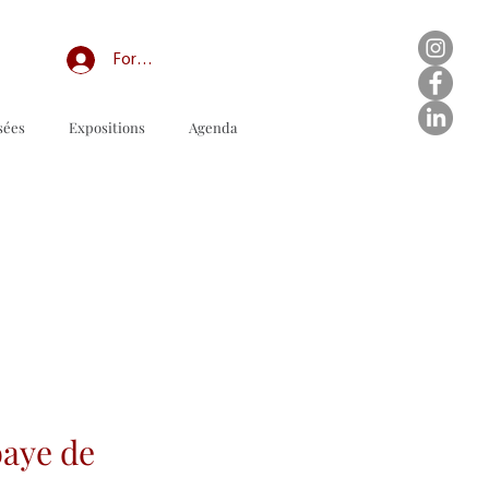
Forum professionnel/My Groups
sées
Expositions
Agenda
baye de