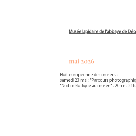
Musée lapidaire de l’abbaye de Déo
mai 2026
Nuit européenne des musées :
samedi 23 mai : "Parcours photographi
"Nuit mélodique au musée" : 20h et 21