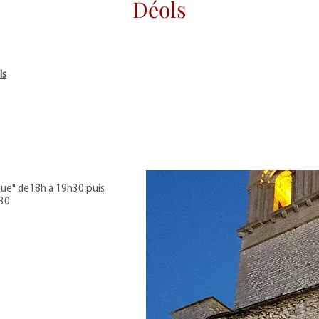
Déols
ls
que" de18h à 19h30 puis
h30