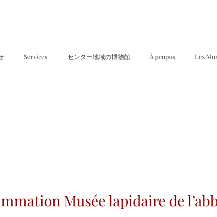
せ
Services
センター地域の博物館
À propos
Les Mu
mmation Musée lapidaire de l’ab