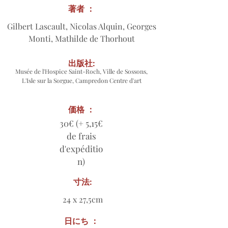
著者 ：
Gilbert Lascault, Nicolas Alquin, Georges
Monti, Mathilde de Thorhout
出版社:
Musée de l'Hospice Saint-Roch, Ville de Sossons,
L'Isle sur la Sorgue, Campredon Centre d'art
価格 ：
30€ (+ 5,15€
de frais
d'expéditio
n)
寸法:
24 x 27,5cm
日にち ：