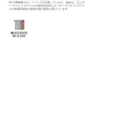
60 の博物館のネットワークを代表しています。協会は、センタ
ー ヴァル ド ロワールの地域文化局とセンター ヴァル ド ロワー
ルの地域評議会の財政支援の恩恵を受けています。
Faire un don ou adhérer à titre professionnel
NEWSLETTER
S'abonner
CONTACT
NOS TUTELLES