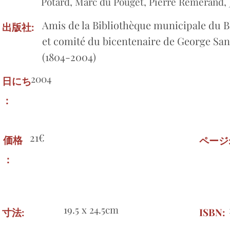
Potard, Marc du Pouget, Pierre Remerand,
Amis de la Bibliothèque municipale du B
出版社:
et comité du bicentenaire de George Sa
(1804-2004)
2004
日にち
：
21€
価格
ページ
：
19.5 x 24.5cm
寸法:
ISBN: