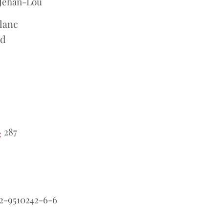
 Jehan-Lou
lanc
nd
287
:
2-9510242-6-6