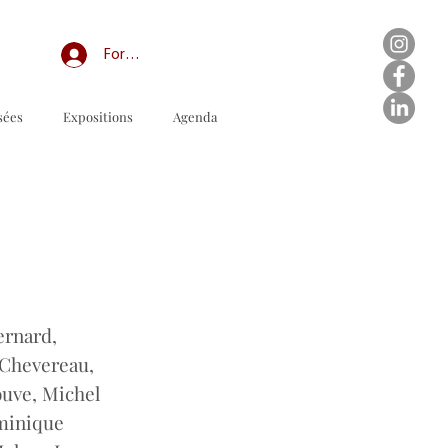
Forum professionnel/My Groups
sées
Expositions
Agenda
ダウンロードする注文書
ernard,
 Chevereau,
ouve, Michel
minique