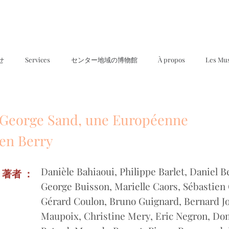
せ
Services
センター地域の博物館
À propos
Les Mu
George Sand, une Européenne
en Berry
Danièle Bahiaoui, Philippe Barlet, Daniel B
著者 ：
George Buisson, Marielle Caors, Sébastien
Gérard Coulon, Bruno Guignard, Bernard J
Maupoix, Christine Mery, Eric Negron, Do